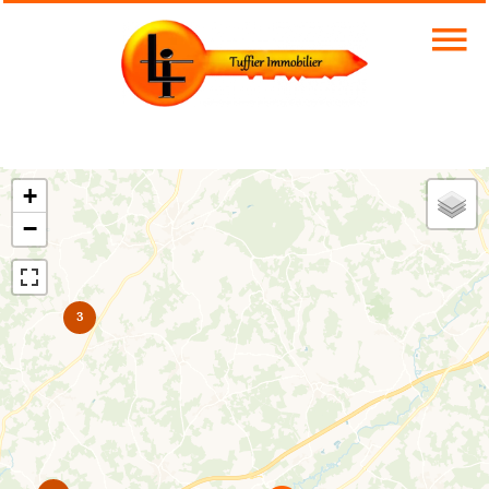
+
−
3