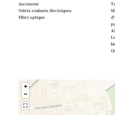
Ascenseur
T
Volets roulants électriques
M
Fibre optique
d'
pa
4
Le
bi
G
+
−