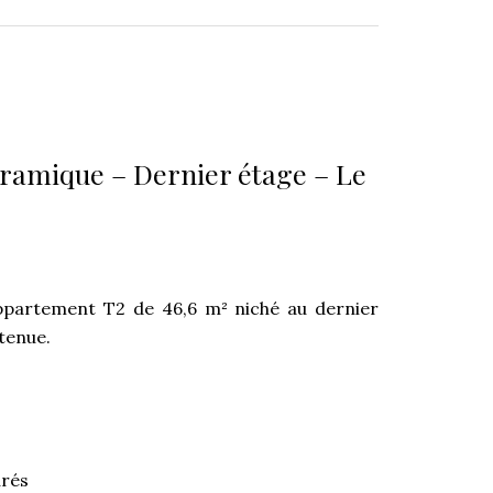
ramique – Dernier étage – Le
ppartement T2 de 46,6 m² niché au dernier
tenue.
urés