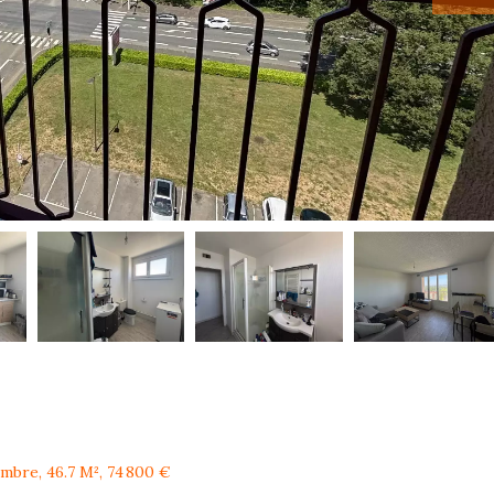
mbre, 46.7 M², 74 800 €