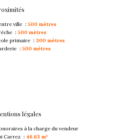
roximités
ntre ville
500 mètres
rèche
500 mètres
cole primaire
300 mètres
arderie
500 mètres
entions légales
onoraires à la charge du vendeur
oi Carrez
46.63 m²