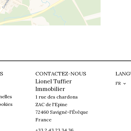
S
CONTACTEZ-NOUS
LANG
Lionel Tuffier
FR
Immobilier
elles
1 rue des chardons
ookies
ZAC de l'Epine
72460
Savigné-l'Évêque
France
+33 2 43 23 34 36