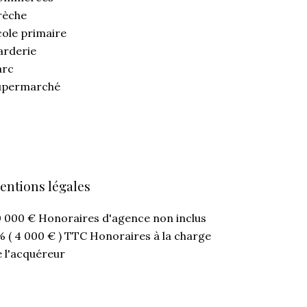
rèche
cole primaire
arderie
arc
upermarché
entions légales
0 000 € Honoraires d'agence non inclus
 ( 4 000 € ) TTC Honoraires à la charge
 l'acquéreur