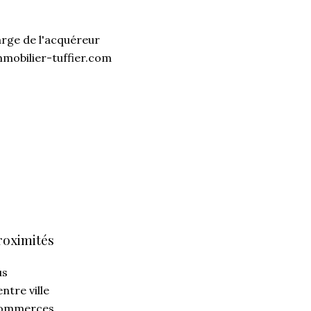
arge de l'acquéreur
mmobilier-tuffier.com
roximités
us
ntre ville
ommerces