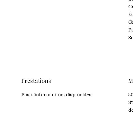
C
É
G
P
S
Prestations
M
Pas d'informations disponibles
5
8%
de